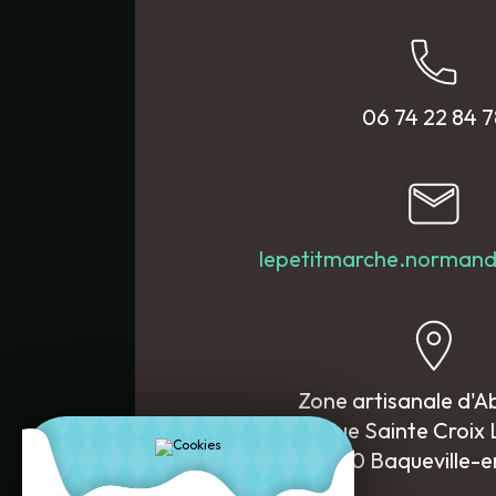
06 74 22 84 7
lepetitmarche.norman
Zone artisanale d'
10 Rue Sainte Croix
76730 Baqueville-