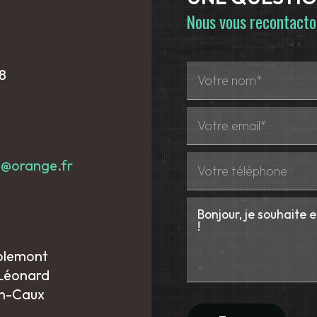
Nous vous recontacton
8
d@orange.fr
Ablemont
 Léonard
en-Caux