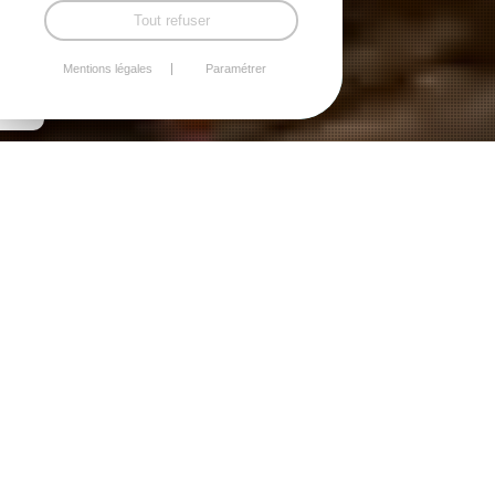
Tout refuser
Mentions légales
Paramétrer
Nos produits
NOS PRODUITS FUMÉS
Truites fumées : rillettes,